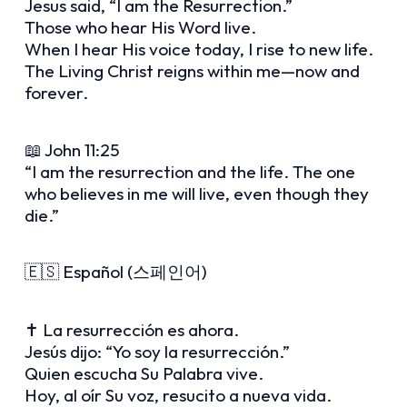
Jesus said, “I am the Resurrection.”
Those who hear His Word live.
When I hear His voice today, I rise to new life.
The Living Christ reigns within me—now and
forever.
📖 John 11:25
“I am the resurrection and the life. The one
who believes in me will live, even though they
die.”
🇪🇸 Español (스페인어)
✝️ La resurrección es ahora.
Jesús dijo: “Yo soy la resurrección.”
Quien escucha Su Palabra vive.
Hoy, al oír Su voz, resucito a nueva vida.